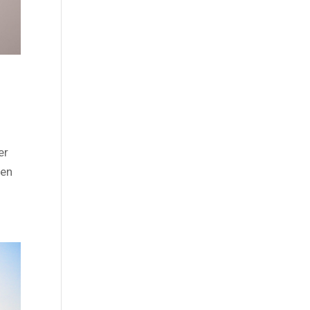
er
sen