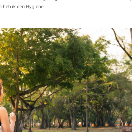
 we weer aan de slag mogen. Maar dit wil ik uiteraard wel o
heb ik een Hygiëne...