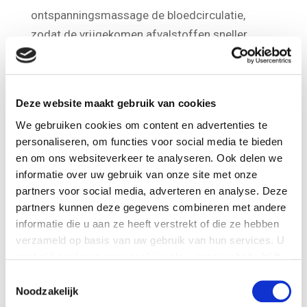
Daarnaast stimuleert de Zweedse
ontspanningsmassage de bloedcirculatie,
zodat de vrijgekomen afvalstoffen sneller
worden afgevoerd. Lees hier meer over de
ontspanningsmassage
van Organic Massage.
Deze website maakt gebruik van cookies
Wil je kennismaken met de massages van
We gebruiken cookies om content en advertenties te
Organic Massage in Breda? Schrijf je
personaliseren, om functies voor social media te bieden
en om ons websiteverkeer te analyseren. Ook delen we
hieronder in en ontvang 2,50
informatie over uw gebruik van onze site met onze
Welkomstkorting op je eerste reservering bij
partners voor social media, adverteren en analyse. Deze
Organic Massage.
partners kunnen deze gegevens combineren met andere
Voornaam
informatie die u aan ze heeft verstrekt of die ze hebben
verzameld op basis van uw gebruik van hun services. U
gaat akkoord met onze cookies als u onze website blijft
Achternaam
gebruiken.
Toestemmingsselectie
Noodzakelijk