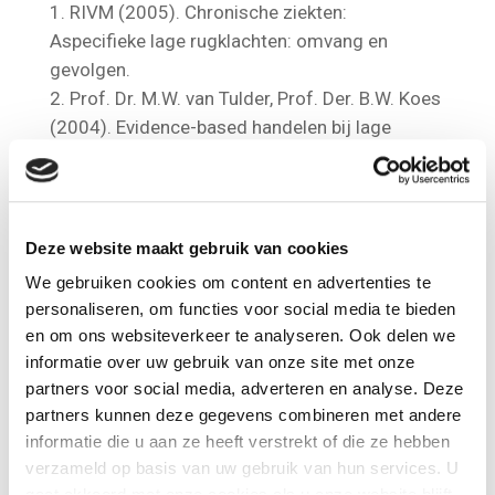
Bronnen
RIVM (2005). Chronische ziekten:
Aspecifieke lage rugklachten: omvang en
gevolgen.
Prof. Dr. M.W. van Tulder, Prof. Der. B.W. Koes
(2004). Evidence-based handelen bij lage
rugpijn. Epidemiologie, Preventie, Diagnostiek,
Behandeling en Richtlijnen.
Thuisarts: Ik heb pijn onderin in mijn rug
.
Deze website maakt gebruik van cookies
We gebruiken cookies om content en advertenties te
Op de hoogte blijven van alles op het gebied
personaliseren, om functies voor social media te bieden
van massage, ontspanning, verzorging en de
en om ons websiteverkeer te analyseren. Ook delen we
aanbiedingen van Organic Massage? Schrijf
informatie over uw gebruik van onze site met onze
partners voor social media, adverteren en analyse. Deze
je hieronder in.
partners kunnen deze gegevens combineren met andere
Als je nu inschrijft voor de maandelijkse
informatie die u aan ze heeft verstrekt of die ze hebben
verzameld op basis van uw gebruik van hun services. U
nieuwsbrief krijg je 2,50 korting op je eerste
gaat akkoord met onze cookies als u onze website blijft