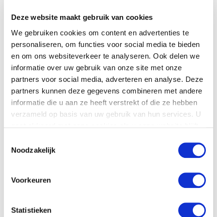
Volg jij ons al op social media?
Deze website maakt gebruik van cookies
We gebruiken cookies om content en advertenties te
personaliseren, om functies voor social media te bieden
en om ons websiteverkeer te analyseren. Ook delen we
informatie over uw gebruik van onze site met onze
partners voor social media, adverteren en analyse. Deze
Bekend met onze nieuwsbrief?
partners kunnen deze gegevens combineren met andere
informatie die u aan ze heeft verstrekt of die ze hebben
verzameld op basis van uw gebruik van hun services. U
Voornaam
gaat akkoord met onze cookies als u onze website blijft
gebruiken.
Toestemmingsselectie
Noodzakelijk
Achternaam
Voorkeuren
E-mailadres
Statistieken